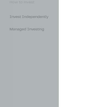
How to invest
Invest Independently
Managed Investing