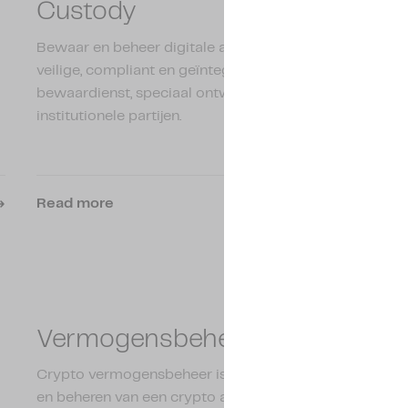
Custody
Bewaar en beheer digitale activa met onze
veilige, compliant en geïntegreerde
bewaardienst, speciaal ontwikkeld voor
institutionele partijen.
Read more
Vermogensbeheer
Crypto vermogensbeheer is het laten beleggen
en beheren van een crypto activa portfolio door