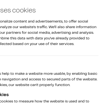
Log in
|
NL
EN
Sign up
uses cookies
nalize content and advertisements, to offer social 
alyze our website’s traffic. We’ll also share information 
ur partners for social media, advertising and analysis. 
ine this data with data you’ve already provided to 
llected based on your use of their services.
 help to make a website more usable, by enabling basic
e navigation and access to secured parts of the website.
ies, our website can’t properly function.
kies
 cookies to measure how the website is used and to