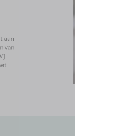
t aan
n van
ij
met