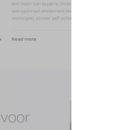
een team van experts. Onze klanten kunnen zo
een optimaal rendement behalen met het
vermogen, zonder zelf actief te beheren.
Read more
 voor