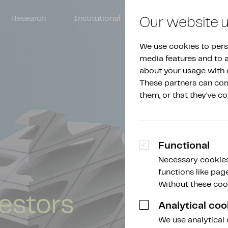
Research
Institutional
About Amdax
Our website 
We use cookies to perso
media features and to an
about your usage with o
These partners can comb
them, or that they’ve co
Functional
Necessary cookies
functions like pag
Without these cook
vestors
Analytical coo
We use analytical