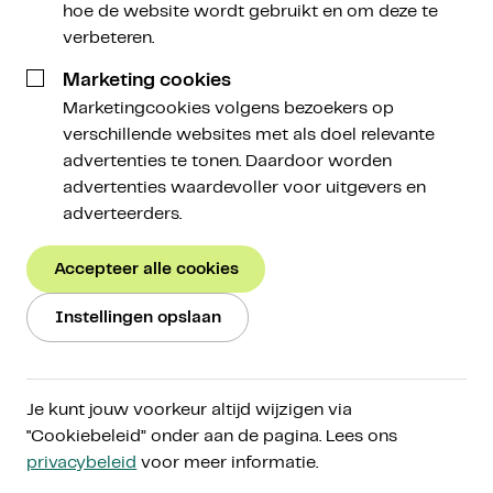
hoe de website wordt gebruikt en om deze te
verbeteren.
Marketing cookies
‘Binance is van plan om FTX over te nemen’,
Marketingcookies volgens bezoekers op
verscheen dinsdag op Twitter. Het bericht slaat in
verschillende websites met als doel relevante
als een bom. In deze Weekly staan we stil bij de
advertenties te tonen. Daardoor worden
gevolgen ervan. Daarnaast lees je het belangrijkste
advertenties waardevoller voor uitgevers en
nieuws, en vertellen we kort over de BeleggersFair
adverteerders.
waar Amdax vrijdag te vinden was.
Accepteer alle cookies
Cryptomarkt
Instellingen opslaan
Binance kondigt overname FTX aan; crypto-koersen
dalen
—
NOS.nl
Je kunt jouw voorkeur altijd wijzigen via
"Cookiebeleid” onder aan de pagina. Lees ons
Het gebeurt niet vaak dat alle grote media aandacht
privacybeleid
voor meer informatie.
besteden aan een gebeurtenis in de cryptomarkt.