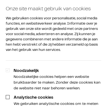
Onze site maakt gebruik van cookies
We gebruiken cookies voor personalisatie, social media 
functies, en websiteverkeer analyse. Informatie over je 
gebruik van onze site wordt gedeeld met onze partners 
voor social media, adverteren en analyse. Zij kunnen je 
gegevens combineren met andere informatie die je aan 
Ontdek onze
diensten
hen hebt verstrekt of die zij hebben verzameld op basis 
van het gebruik van hun services.
Amdax biedt een divers aantal diensten die
aansluiten op verschillende wensen, doelen en
risicobereidheid. Zo beleg je op een manier die
Noodzakelijk
bij jou past. Beleg zelfstandig of laat het over aan
Noodzakelijke cookies helpen een website
onze experts. We helpen je graag bij het vinden
bruikbaarder te maken. Zonder deze cookies kan
van een beleggingsstrategie die bij jou past.
de website niet naar behoren werken.
Analytische cookies
Open een rekening
We gebruiken analytische cookies om te meten