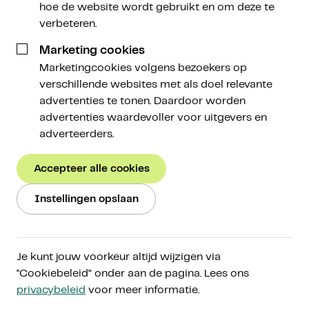
hoe de website wordt gebruikt en om deze te
verbeteren.
Marketing cookies
Marketingcookies volgens bezoekers op
verschillende websites met als doel relevante
advertenties te tonen. Daardoor worden
advertenties waardevoller voor uitgevers en
adverteerders.
Zelf beleggen
Accepteer alle cookies
Maak gebruik van ons toegankelijke platform en
Instellingen opslaan
beleg zelf in 40 gescreende cryptoactiva. Bij
vragen kan je altijd bij ons terecht. Via Amdax
Research delen we onze kennis en verschaffen
Je kunt jouw voorkeur altijd wijzigen via
we je informatie over de wereld van
"Cookiebeleid” onder aan de pagina. Lees ons
cryptoactiva.
privacybeleid
voor meer informatie.
Lees meer
Start met beleggen