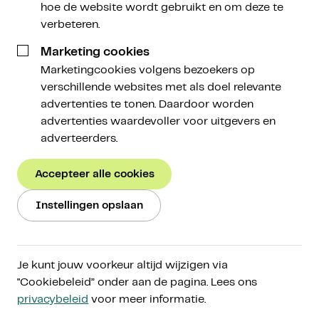
hoe de website wordt gebruikt en om deze te
29 oktober 2025
verbeteren.
Marketing cookies
Marketingcookies volgens bezoekers op
verschillende websites met als doel relevante
advertenties te tonen. Daardoor worden
advertenties waardevoller voor uitgevers en
Terwijl goud records breekt en 2025 het sterkste
adverteerders.
jaar sinds de jaren ’70 lijkt te worden, kijken bitcoin
en de rest van de cryptomarkt voorlopig toe. Wat
Accepteer alle cookies
drijft deze uitzonderlijke goudrally, en komt er nog
een inhaalslag voor het ‘digitale goud’?
Instellingen opslaan
Tim en Remo bespreken de spanningen tussen de
VS en China, het huidige marktsentiment en waar de
grootste kansen nu liggen voor beleggers: in veilige
Je kunt jouw voorkeur altijd wijzigen via
havens zoals goud, of juist in risicovollere assets
"Cookiebeleid” onder aan de pagina. Lees ons
zoals crypto?
privacybeleid
voor meer informatie.