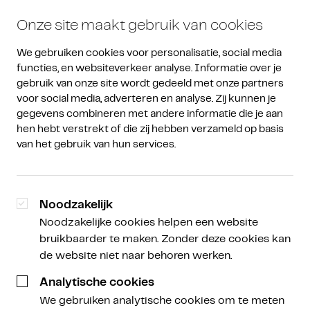
Onze site maakt gebruik van cookies
We gebruiken cookies voor personalisatie, social media 
functies, en websiteverkeer analyse. Informatie over je 
gebruik van onze site wordt gedeeld met onze partners 
voor social media, adverteren en analyse. Zij kunnen je 
gegevens combineren met andere informatie die je aan 
Een Nieuwe Koers
Een Nieuwe Koers -
/
hen hebt verstrekt of die zij hebben verzameld op basis 
Podcast
Marktupdate
van het gebruik van hun services.
Goud domineert terwijl
crypto toekijkt
Noodzakelijk
Noodzakelijke cookies helpen een website
bruikbaarder te maken. Zonder deze cookies kan
de website niet naar behoren werken.
Sabine Kuilenburg
Analytische cookies
Brand Manager
We gebruiken analytische cookies om te meten