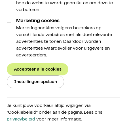
hoe de website wordt gebruikt en om deze te
Sabine Kuilenburg
verbeteren.
Brand Manager
Marketing cookies
Marketingcookies volgens bezoekers op
22 april 2024
verschillende websites met als doel relevante
advertenties te tonen. Daardoor worden
advertenties waardevoller voor uitgevers en
adverteerders.
Accepteer alle cookies
🧭 Een Nieuwe Koers: het kompas voor de
serieuze cryptobelegger
Instellingen opslaan
Na een periode van grote koersstijgingen zagen we
afgelopen week een gezonde correctie voor bitcoin
Je kunt jouw voorkeur altijd wijzigen via
en een aantal altcoins. Opvallend was dat we wel
"Cookiebeleid” onder aan de pagina. Lees ons
een record aan toestroom van kapitaal zagen bij de
privacybeleid
voor meer informatie.
spot bitcoin ETF's. Hoe kan het dat de prijs niet
meestijgt?