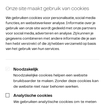
Onze site maakt gebruik van cookies
We gebruiken cookies voor personalisatie, social media 
functies, en websiteverkeer analyse. Informatie over je 
gebruik van onze site wordt gedeeld met onze partners 
voor social media, adverteren en analyse. Zij kunnen je 
gegevens combineren met andere informatie die je aan 
Een Nieuwe Koers
Een Nieuwe Koers -
/
hen hebt verstrekt of die zij hebben verzameld op basis 
Podcast
Marktupdate
van het gebruik van hun services.
Gezonde bullmarkt
correctie bitcoin & hype
Noodzakelijk
Noodzakelijke cookies helpen een website
rondom memecoins op
bruikbaarder te maken. Zonder deze cookies kan
Solana
de website niet naar behoren werken.
Analytische cookies
We gebruiken analytische cookies om te meten