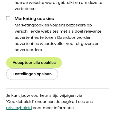
hoe de website wordt gebruikt en om deze te
25 februari 2024
verbeteren.
Marketing cookies
Marketingcookies volgens bezoekers op
verschillende websites met als doel relevante
advertenties te tonen. Daardoor worden
advertenties waardevoller voor uitgevers en
🧭 Een Nieuwe Koers: het kompas voor de
adverteerders.
serieuze cryptobelegger.
Accepteer alle cookies
Deze week in de marktupdate: de inflow van de spot
bitcoin ETF’s accelereert. De netinflow afgelopen
Instellingen opslaan
week was vier dagen op rij ongeveer 500 miljoen
dollar. Komt dit alleen door toenemende
institutionele adoptie of worden ook retailbeleggers
wakker?
Je kunt jouw voorkeur altijd wijzigen via
"Cookiebeleid” onder aan de pagina. Lees ons
Ook de altcoinmarkt leeft weer op. We zagen ether
privacybeleid
voor meer informatie.
uitbreken en ook andere altcoins hielden bitcoin bij.