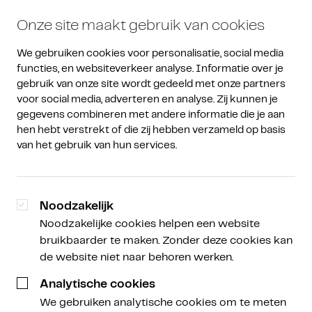
Onze site maakt gebruik van cookies
We gebruiken cookies voor personalisatie, social media 
functies, en websiteverkeer analyse. Informatie over je 
gebruik van onze site wordt gedeeld met onze partners 
voor social media, adverteren en analyse. Zij kunnen je 
gegevens combineren met andere informatie die je aan 
Een Nieuwe Koers
Een Nieuwe Koers -
/
hen hebt verstrekt of die zij hebben verzameld op basis 
Podcast
Marktupdate
van het gebruik van hun services.
Ether breekt uit, ook andere
altcoins leven op
Noodzakelijk
Noodzakelijke cookies helpen een website
bruikbaarder te maken. Zonder deze cookies kan
de website niet naar behoren werken.
Sabine Kuilenburg
Analytische cookies
Brand Manager
We gebruiken analytische cookies om te meten