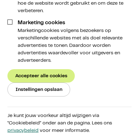
Brand Manager
hoe de website wordt gebruikt en om deze te
verbeteren.
3 januari 2024
Marketing cookies
Marketingcookies volgens bezoekers op
verschillende websites met als doel relevante
advertenties te tonen. Daardoor worden
advertenties waardevoller voor uitgevers en
adverteerders.
🧭 Een Nieuwe Koers: het kompas voor de
serieuze cryptobelegger.
Accepteer alle cookies
Deze week gaat alle aandacht uit naar de Bitcoin
Instellingen opslaan
ETF. De Amerikaanse toezichthouder neemt
hoogstwaarschijnlijk woensdag het besluit of (alle)
ETF aanvragen worden goedgekeurd. Gisteren
Je kunt jouw voorkeur altijd wijzigen via
zagen we dat BlackRock en Ark Invest vol de strijd
"Cookiebeleid” onder aan de pagina. Lees ons
aangingen om de laagste tarieven voor de ETF.
privacybeleid
voor meer informatie.
Daarnaast behandelen we een vraag van een