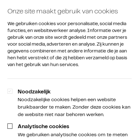
Onze site maakt gebruik van cookies
We gebruiken cookies voor personalisatie, social media 
functies, en websiteverkeer analyse. Informatie over je 
gebruik van onze site wordt gedeeld met onze partners 
voor social media, adverteren en analyse. Zij kunnen je 
gegevens combineren met andere informatie die je aan 
Een Nieuwe Koers
Een Nieuwe Koers -
/
hen hebt verstrekt of die zij hebben verzameld op basis 
Podcast
Marktupdate
van het gebruik van hun services.
Cryptomarkt wacht
gespannen op komst
Noodzakelijk
Noodzakelijke cookies helpen een website
Bitcoin ETF
bruikbaarder te maken. Zonder deze cookies kan
de website niet naar behoren werken.
Analytische cookies
We gebruiken analytische cookies om te meten
Sabine Kuilenburg