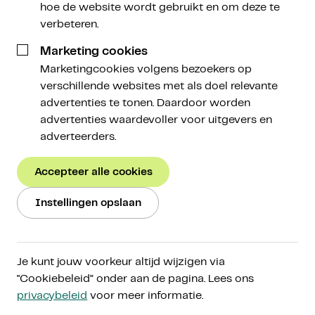
hoe de website wordt gebruikt en om deze te
verbeteren.
Marketing cookies
Marketingcookies volgens bezoekers op
verschillende websites met als doel relevante
advertenties te tonen. Daardoor worden
advertenties waardevoller voor uitgevers en
adverteerders.
Accepteer alle cookies
Wees je bewust van de risico’s van een
Instellingen opslaan
private sale
Bij Amdax willen we onze klanten de mogelijkheid
Je kunt jouw voorkeur altijd wijzigen via
bieden vroegtijdig te investeren in nieuwe projecten.
"Cookiebeleid” onder aan de pagina. Lees ons
Wees je ervan bewust dat dit een aanzienlijk risico
privacybeleid
voor meer informatie.
met zich meebrengt en je een deel van of het gehele
geïnvesteerde bedrag kunt verliezen. Meedoen aan