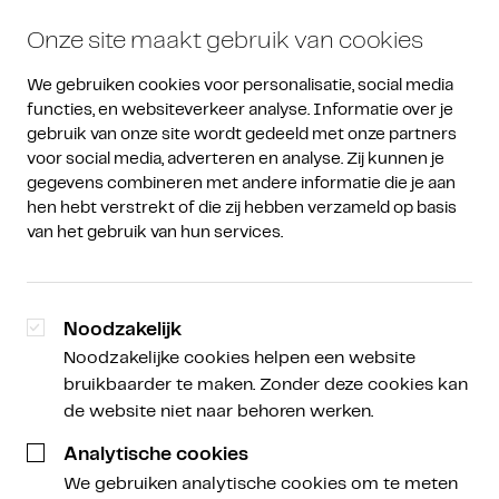
Onze site maakt gebruik van cookies
We gebruiken cookies voor personalisatie, social media 
functies, en websiteverkeer analyse. Informatie over je 
gebruik van onze site wordt gedeeld met onze partners 
voor social media, adverteren en analyse. Zij kunnen je 
gegevens combineren met andere informatie die je aan 
hen hebt verstrekt of die zij hebben verzameld op basis 
van het gebruik van hun services.
Investeringsmogelijkheid
private sale CVEX
Noodzakelijk
Noodzakelijke cookies helpen een website
Op korte termijn vindt vanuit Amdax een
bruikbaarder te maken. Zonder deze cookies kan
investeringsmogelijkheid plaats voor het private
de website niet naar behoren werken.
sale traject van CVEX. Deze
investeringsmogelijkheid is exclusief
Analytische cookies
beschikbaar voor klanten en zal alleen doorgaan
We gebruiken analytische cookies om te meten
bij voldoende interesse.