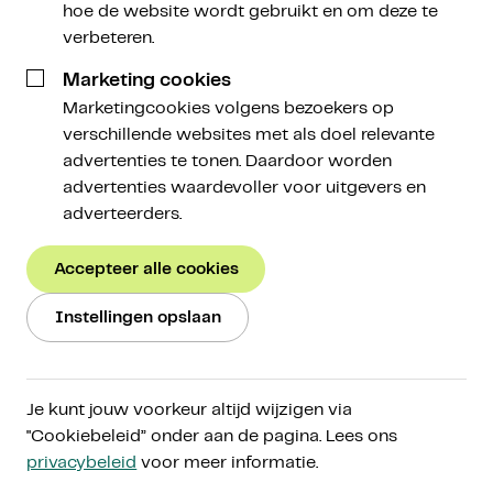
hoe de website wordt gebruikt en om deze te
verbeteren.
Marketing cookies
Marketingcookies volgens bezoekers op
Dat de arbeidsmarkt onder hoogspanning staat,
verschillende websites met als doel relevante
merken vrijwel alle bedrijven. Toch gooit de
advertenties te tonen. Daardoor worden
cryptobranche daar nog een schepje bovenop, met
advertenties waardevoller voor uitgevers en
een forse toename van de werkgelegenheid.
adverteerders.
LinkedIn noteerde in de VS een duizelingwekkende
toename van bijna 400% van het aantal vacatures
Accepteer alle cookies
waarin cryptogerelateerde zoektermen
voorkwamen. Ook in Nederland hebben recruiters
Instellingen opslaan
de grootste moeite om vacatures vervuld te krijgen.
Bij Amdax wisten we gelukkig al tientallen
talentvolle collega’s aan ons te binden, maar veel
Je kunt jouw voorkeur altijd wijzigen via
professionals uit de corporate wereld aarzelen nog
"Cookiebeleid” onder aan de pagina. Lees ons
om de stap naar het cryptodomein te maken. Zonde,
privacybeleid
voor meer informatie.
zou ik zeggen, en daarbij spreek ik uit eigen ervaring;
ik liet de veilige haven van The Big Four achter me,