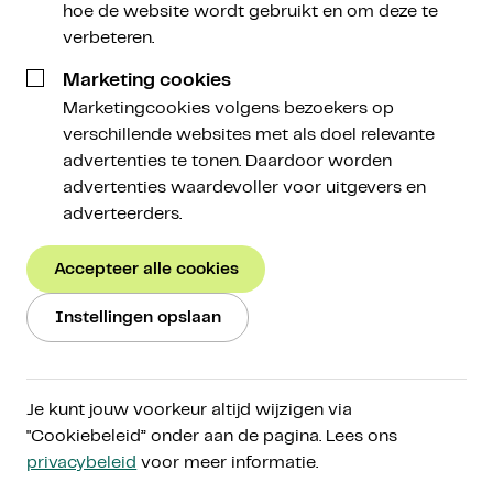
22 oktober 2025
hoe de website wordt gebruikt en om deze te
verbeteren.
Marketing cookies
Marketingcookies volgens bezoekers op
verschillende websites met als doel relevante
advertenties te tonen. Daardoor worden
Iedere week vat Amdax wat zich afspeelt in de
advertenties waardevoller voor uitgevers en
cryptomarkt voor je samen. Wil je meer weten? Klik
adverteerders.
dan op de linkjes in deze mail door voor meer
verdieping.
Accepteer alle cookies
Deze nieuwsbrief is een co-productie met onze
Instellingen opslaan
partner
Bitcoin Alpha
.
Marktupdate
Je kunt jouw voorkeur altijd wijzigen via
"Cookiebeleid” onder aan de pagina. Lees ons
In drie stappen ben je op de hoogte:
privacybeleid
voor meer informatie.