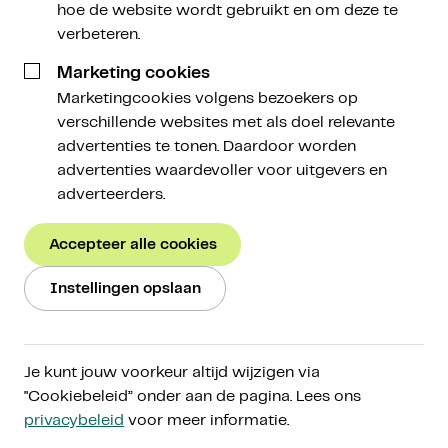
hoe de website wordt gebruikt en om deze te
verbeteren.
Marketing cookies
Marketingcookies volgens bezoekers op
Amdax Weekly
/
Amdax Weekly
verschillende websites met als doel relevante
advertenties te tonen. Daardoor worden
advertenties waardevoller voor uitgevers en
Is ether begonnen aan een
adverteerders.
comeback?
Accepteer alle cookies
Instellingen opslaan
Sabine Kuilenburg
Brand Manager
Je kunt jouw voorkeur altijd wijzigen via
"Cookiebeleid” onder aan de pagina. Lees ons
14 mei 2025
privacybeleid
voor meer informatie.