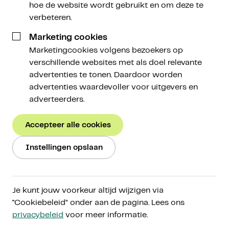
hoe de website wordt gebruikt en om deze te
verbeteren.
Marketing cookies
Marketingcookies volgens bezoekers op
Research
/
Guide
verschillende websites met als doel relevante
advertenties te tonen. Daardoor worden
advertenties waardevoller voor uitgevers en
Bitcoin: een potentiële
adverteerders.
veilige haven in tijden van
Accepteer alle cookies
financiële stress
Instellingen opslaan
Je kunt jouw voorkeur altijd wijzigen via
"Cookiebeleid” onder aan de pagina. Lees ons
Sabine Kuilenburg
Brand Manager
privacybeleid
voor meer informatie.