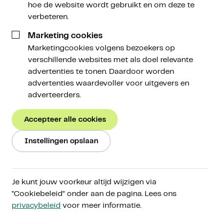
hoe de website wordt gebruikt en om deze te
verbeteren.
Tim Stolte
Quantitative Portfolio Manager
Marketing cookies
Marketingcookies volgens bezoekers op
30 september 2022
verschillende websites met als doel relevante
advertenties te tonen. Daardoor worden
advertenties waardevoller voor uitgevers en
adverteerders.
Accepteer alle cookies
Het ministerie van Financiën lanceerde
maandagmiddag de
campagne ‘Slim in Crypto’
. Met
Instellingen opslaan
een website en verschillende video’s op social
media waarschuwt de campagne jongeren voor te
hoge verwachtingen en valkuilen van het
investeren
Je kunt jouw voorkeur altijd wijzigen via
in crypto-assets
.
"Cookiebeleid” onder aan de pagina. Lees ons
privacybeleid
voor meer informatie.
‘Als je eraan denkt om crypto’s te kopen, zorg dan