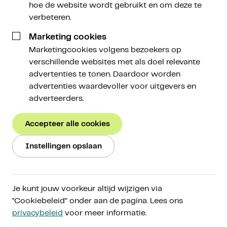
hoe de website wordt gebruikt en om deze te
verbeteren.
22 januari 2025
Marketing cookies
Marketingcookies volgens bezoekers op
verschillende websites met als doel relevante
advertenties te tonen. Daardoor worden
advertenties waardevoller voor uitgevers en
Iedere week vat Amdax wat zich afspeelt in de
adverteerders.
cryptomarkt voor je samen. Wil je meer weten? Klik
dan op de linkjes door voor meer verdieping.
Accepteer alle cookies
Deze nieuwsbrief is een co-productie met onze
Instellingen opslaan
partner
Bitcoin Alpha
.
Marktupdate
Je kunt jouw voorkeur altijd wijzigen via
"Cookiebeleid” onder aan de pagina. Lees ons
privacybeleid
voor meer informatie.
In drie stappen ben je op de hoogte: