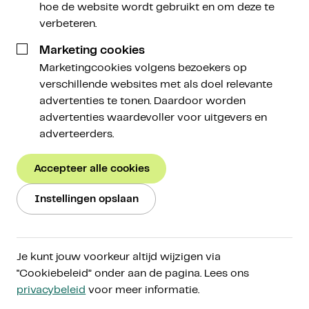
hoe de website wordt gebruikt en om deze te
verbeteren.
21 september 2023
Marketing cookies
Marketingcookies volgens bezoekers op
verschillende websites met als doel relevante
advertenties te tonen. Daardoor worden
advertenties waardevoller voor uitgevers en
adverteerders.
Jaarlijkse kwantificeert ForexSuggest de mate
waarin een land klaar is voor de adoptie van
Accepteer alle cookies
cryptoactiva. Op één van de invalshoeken blijkt
Nederland een hoofdrol te spelen. Hoe precies? Dat,
Instellingen opslaan
en meer, lees je in deze Weekly!
Cryptomarkt
Je kunt jouw voorkeur altijd wijzigen via
"Cookiebeleid” onder aan de pagina. Lees ons
Met on-chain analyse bestuderen we alle
privacybeleid
voor meer informatie.
transacties die in de blockchain worden vastgelegd,