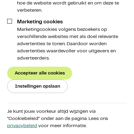
hebben bekleed, en de directe familieleden of
hoe de website wordt gebruikt en om deze te
naaste geassocieerden van deze personen.
verbeteren.
Marketing cookies
Dit betreft zowel buitenlandse als Nederlandse
Marketingcookies volgens bezoekers op
PEP’s, bijvoorbeeld:
verschillende websites met als doel relevante
advertenties te tonen. Daardoor worden
- staatshoofden, regeringsleiders, (onder)ministers,
advertenties waardevoller voor uitgevers en
staatssecretarissen en parlementsleden;
adverteerders.
- leden van het bestuur van een politieke partij;
Accepteer alle cookies
- leden van hooggerechtshoven, constitutionele
Instellingen opslaan
hoven en andere rechterlijke instanties die arresten
wijzen in laatste instantie;
leden van rekenkamers of van een raad van bestuur
Je kunt jouw voorkeur altijd wijzigen via
van een centrale bank;
"Cookiebeleid” onder aan de pagina. Lees ons
privacybeleid
voor meer informatie.
- ambassadeurs, zaakgelastigden en hoge