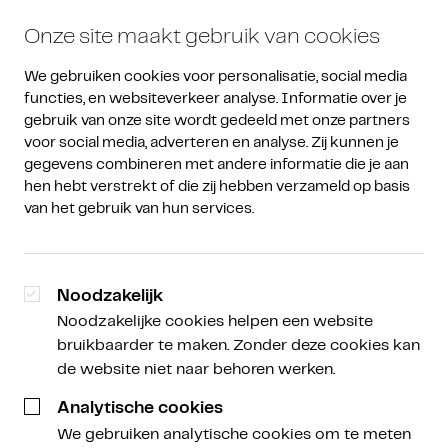
Onze site maakt gebruik van cookies
We gebruiken cookies voor personalisatie, social media 
functies, en websiteverkeer analyse. Informatie over je 
gebruik van onze site wordt gedeeld met onze partners 
voor social media, adverteren en analyse. Zij kunnen je 
gegevens combineren met andere informatie die je aan 
Wie is een PEP (politically
hen hebt verstrekt of die zij hebben verzameld op basis 
van het gebruik van hun services.
exposed person)?
Noodzakelijk
Noodzakelijke cookies helpen een website
bruikbaarder te maken. Zonder deze cookies kan
de website niet naar behoren werken.
Onder Politically Exposed Persons (PEP’s) worden
personen verstaan die een prominente publieke
Analytische cookies
functie bekleden, of in de laatste 12 maanden
We gebruiken analytische cookies om te meten