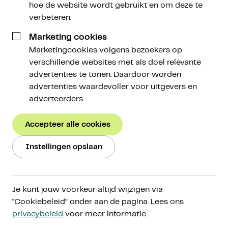
hoe de website wordt gebruikt en om deze te
24 april 2024
verbeteren.
Marketing cookies
Marketingcookies volgens bezoekers op
verschillende websites met als doel relevante
advertenties te tonen. Daardoor worden
advertenties waardevoller voor uitgevers en
Een week geleden maakte de cryptomarkt zich op
adverteerders.
voor de vierde halving. In de nacht van vrijdag op
zaterdag was het zover en intussen is de vijfde
Accepteer alle cookies
zogeheten
reward era
alweer vier dagen oud. Hoe
verliep de halving? En wat staat er daarna op de
Instellingen opslaan
agenda? Dat, en meer, lees je in deze Weekly!
Deze Weekly in het kort:
Je kunt jouw voorkeur altijd wijzigen via
"Cookiebeleid” onder aan de pagina. Lees ons
Markt
:
De cryptomarkt zit nog steeds in een
privacybeleid
voor meer informatie.
correctie. De koers van bitcoin beweegt